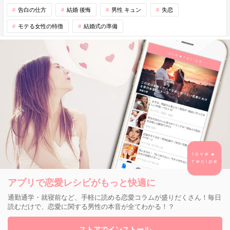
告白の仕方
結婚 後悔
男性 キュン
失恋
モテる女性の特徴
結婚式の準備
アプリで恋愛レシピがもっと快適に
通勤通学・就寝前など、手軽に読める恋愛コラムが盛りだくさん！毎日
読むだけで、恋愛に関する男性の本音が全てわかる！？
ストアでインストール