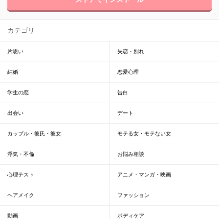
カテゴリ
片思い
失恋・別れ
結婚
恋愛心理
学生の恋
告白
出会い
デート
カップル・彼氏・彼女
モテる女・モテない女
浮気・不倫
お悩み相談
心理テスト
アニメ・マンガ・映画
ヘアメイク
ファッション
動画
ボディケア