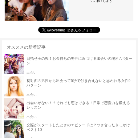
いいね！しよう
オススメの新着記事
目指せ玉の輿！お金持ちの男性に近づける出会いの場所7パター
ン
出会い
初対面の男性から出会って5秒で付き合えないと思われる女性9
パターン
出会い
出会いがない！？それでも恋はできる！日常で恋愛力を鍛える
レッスン
出会い
交際がスタートしたときのエピソードは？つき合ったきっかけ
ベスト10