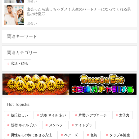
出会い
出会ったら逃しちゃダメ！人生のパートナーになってくれる男
性の特徴♡
出会い
関連キーワード
関連カテゴリー
恋活・婚活
Hot Topicks
彼氏欲しい
渋谷 ネイル 安い
片思い アプローチ
女子力
新宿 ネイル 安い
メンヘラ
ナイトブラ
男性をその気にさせる方法
ペアーズ
色気
タップル誕生