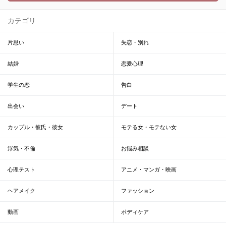
カテゴリ
片思い
失恋・別れ
結婚
恋愛心理
学生の恋
告白
出会い
デート
カップル・彼氏・彼女
モテる女・モテない女
浮気・不倫
お悩み相談
心理テスト
アニメ・マンガ・映画
ヘアメイク
ファッション
動画
ボディケア