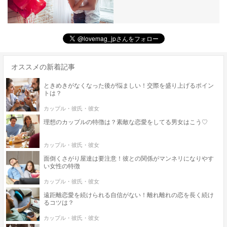
オススメの新着記事
ときめきがなくなった後が悩ましい！交際を盛り上げるポイン
トは？
カップル・彼氏・彼女
理想のカップルの特徴は？素敵な恋愛をしてる男女はこう♡
カップル・彼氏・彼女
面倒くさがり屋達は要注意！彼との関係がマンネリになりやす
い女性の特徴
カップル・彼氏・彼女
遠距離恋愛を続けられる自信がない！離れ離れの恋を長く続け
るコツは？
カップル・彼氏・彼女