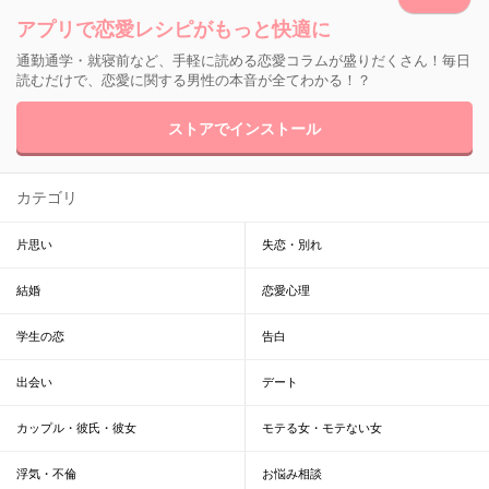
アプリで恋愛レシピがもっと快適に
通勤通学・就寝前など、手軽に読める恋愛コラムが盛りだくさん！毎日
読むだけで、恋愛に関する男性の本音が全てわかる！？
ストアでインストール
カテゴリ
片思い
失恋・別れ
結婚
恋愛心理
学生の恋
告白
出会い
デート
カップル・彼氏・彼女
モテる女・モテない女
浮気・不倫
お悩み相談