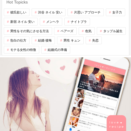
Hot Topicks
彼氏欲しい
渋谷 ネイル 安い
片思い アプローチ
女子力
新宿 ネイル 安い
メンヘラ
ナイトブラ
男性をその気にさせる方法
ペアーズ
色気
タップル誕生
告白の仕方
結婚 後悔
男性 キュン
失恋
モテる女性の特徴
結婚式の準備