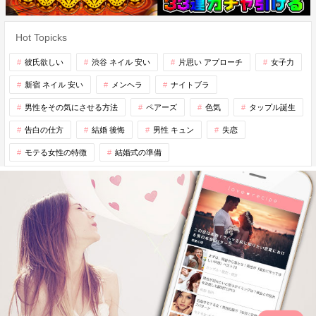
Hot Topicks
彼氏欲しい
渋谷 ネイル 安い
片思い アプローチ
女子力
新宿 ネイル 安い
メンヘラ
ナイトブラ
男性をその気にさせる方法
ペアーズ
色気
タップル誕生
告白の仕方
結婚 後悔
男性 キュン
失恋
モテる女性の特徴
結婚式の準備