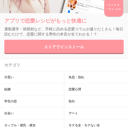
アプリで恋愛レシピがもっと快適に
通勤通学・就寝前など、手軽に読める恋愛コラムが盛りだくさん！毎日
読むだけで、恋愛に関する男性の本音が全てわかる！？
ストアでインストール
カテゴリ
片思い
失恋・別れ
結婚
恋愛心理
学生の恋
告白
出会い
デート
カップル・彼氏・彼女
モテる女・モテない女