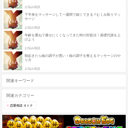
お悩み相談
下半身をマッサージして一週間で細くできる？むくみ取りマッ
サージ
お悩み相談
年齢を重ねて痩せにくくなってきた時の対処法！基礎代謝を上
げよう
お悩み相談
朝起きたら瞼の調子が悪い！瞼の調子を整えるマッサージのや
り方
お悩み相談
関連キーワード
関連カテゴリー
恋愛相談 オトナ