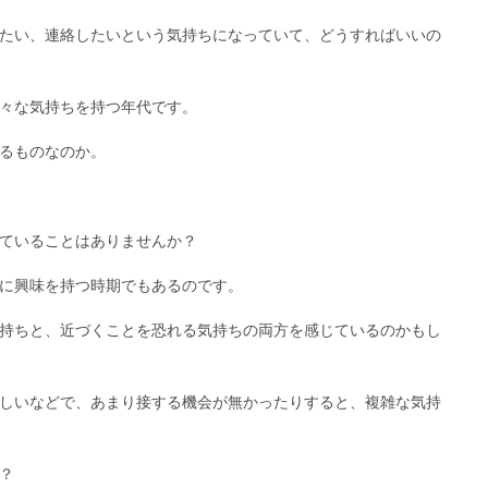
たい、連絡したいという気持ちになっていて、どうすればいいの
々な気持ちを持つ年代です。
るものなのか。
ていることはありませんか？
に興味を持つ時期でもあるのです。
持ちと、近づくことを恐れる気持ちの両方を感じているのかもし
しいなどで、あまり接する機会が無かったりすると、複雑な気持
？