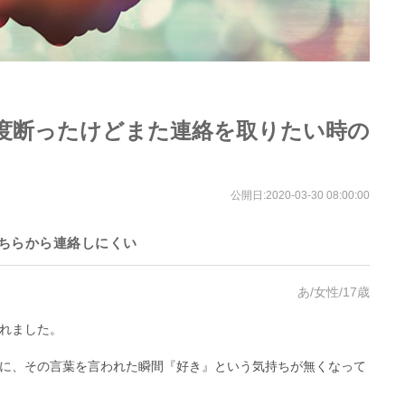
度断ったけどまた連絡を取りたい時の
公開日:
2020-03-30 08:00:00
ちらから連絡しにくい
あ/女性/17歳
れました。
に、その言葉を言われた瞬間『好き』という気持ちが無くなって