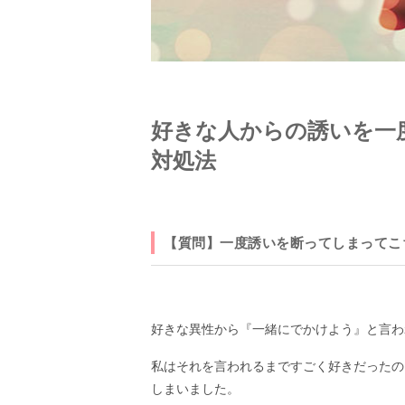
好きな人からの誘いを一
対処法
【質問】一度誘いを断ってしまってこ
好きな異性から『一緒にでかけよう』と言わ
私はそれを言われるまですごく好きだったの
しまいました。