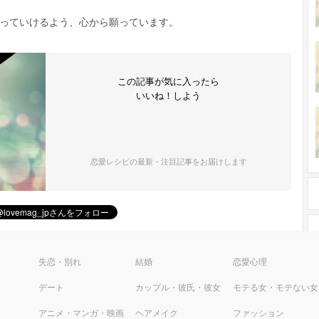
っていけるよう、心から願っています。
この記事が気に入ったら
いいね！しよう
恋愛レシピの最新・注目記事をお届けします
ピ
失恋・別れ
結婚
恋愛心理
デート
カップル・彼氏・彼女
モテる女・モテない女
アニメ・マンガ・映画
ヘアメイク
ファッション