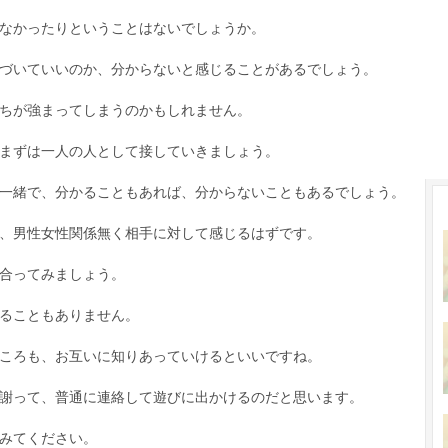
なかったりということはないでしょうか。
づいていいのか、分からないと感じることがあるでしょう。
ちが強まってしまうのかもしれません。
まずは一人の人として接していきましょう。
一緒で、分かることもあれば、分からないこともあるでしょう。
、男性女性関係無く相手に対して感じるはずです。
合ってみましょう。
ることもありません。
ころも、お互いに知りあっていけるといいですね。
謝って、普通に連絡して遊びに出かけるのだと思います。
みてください。