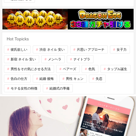
Hot Topicks
彼氏欲しい
渋谷 ネイル 安い
片思い アプローチ
女子力
新宿 ネイル 安い
メンヘラ
ナイトブラ
男性をその気にさせる方法
ペアーズ
色気
タップル誕生
告白の仕方
結婚 後悔
男性 キュン
失恋
モテる女性の特徴
結婚式の準備