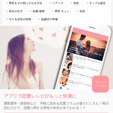
男性をその気にさせる方法
ペアーズ
色気
タップル誕生
告白の仕方
結婚 後悔
男性 キュン
失恋
モテる女性の特徴
結婚式の準備
アプリで恋愛レシピがもっと快適に
通勤通学・就寝前など、手軽に読める恋愛コラムが盛りだくさん！毎日
読むだけで、恋愛に関する男性の本音が全てわかる！？