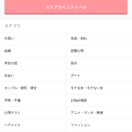
ストアでインストール
カテゴリ
片思い
失恋・別れ
結婚
恋愛心理
学生の恋
告白
出会い
デート
カップル・彼氏・彼女
モテる女・モテない女
浮気・不倫
お悩み相談
心理テスト
アニメ・マンガ・映画
ヘアメイク
ファッション