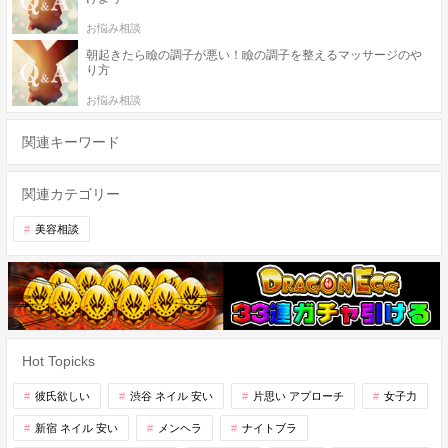
お悩み相談
朝起きたら瞼の調子が悪い！瞼の調子を整えるマッサージのや
り方
お悩み相談
関連キーワード
関連カテゴリー
美容相談
Hot Topicks
彼氏欲しい
渋谷 ネイル 安い
片思い アプローチ
女子力
新宿 ネイル 安い
メンヘラ
ナイトブラ