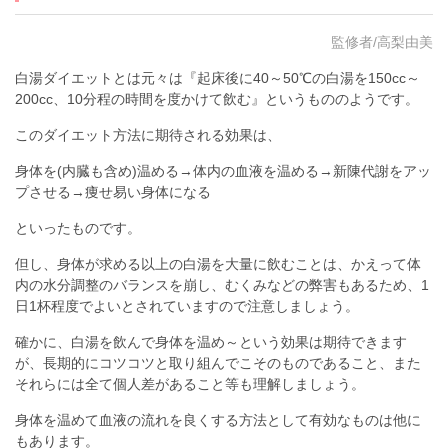
監修者/高梨由美
白湯ダイエットとは元々は『起床後に40～50℃の白湯を150cc～
200cc、10分程の時間を度かけて飲む』というもののようです。
このダイエット方法に期待される効果は、
身体を(内臓も含め)温める→体内の血液を温める→新陳代謝をアッ
プさせる→痩せ易い身体になる
といったものです。
但し、身体が求める以上の白湯を大量に飲むことは、かえって体
内の水分調整のバランスを崩し、むくみなどの弊害もあるため、1
日1杯程度でよいとされていますので注意しましょう。
確かに、白湯を飲んで身体を温め～という効果は期待できます
が、長期的にコツコツと取り組んでこそのものであること、また
それらには全て個人差があること等も理解しましょう。
身体を温めて血液の流れを良くする方法として有効なものは他に
もあります。