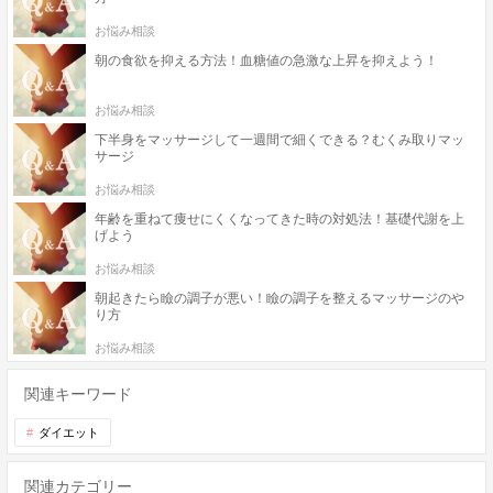
お悩み相談
朝の食欲を抑える方法！血糖値の急激な上昇を抑えよう！
お悩み相談
下半身をマッサージして一週間で細くできる？むくみ取りマッ
サージ
お悩み相談
年齢を重ねて痩せにくくなってきた時の対処法！基礎代謝を上
げよう
お悩み相談
朝起きたら瞼の調子が悪い！瞼の調子を整えるマッサージのや
り方
お悩み相談
関連キーワード
ダイエット
関連カテゴリー