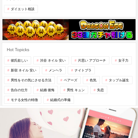
ダイエット相談
Hot Topicks
彼氏欲しい
渋谷 ネイル 安い
片思い アプローチ
女子力
新宿 ネイル 安い
メンヘラ
ナイトブラ
男性をその気にさせる方法
ペアーズ
色気
タップル誕生
告白の仕方
結婚 後悔
男性 キュン
失恋
モテる女性の特徴
結婚式の準備