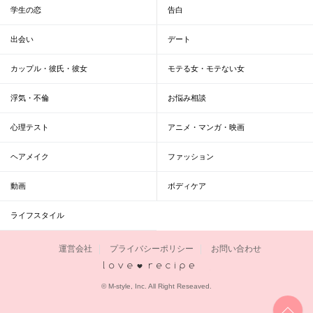
学生の恋
告白
出会い
デート
カップル・彼氏・彼女
モテる女・モテない女
浮気・不倫
お悩み相談
心理テスト
アニメ・マンガ・映画
ヘアメイク
ファッション
動画
ボディケア
ライフスタイル
運営会社
プライバシーポリシー
お問い合わせ
恋愛レシピ
© M-style, Inc. All Right Reseaved.