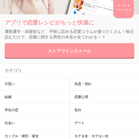
アプリで恋愛レシピがもっと快適に
通勤通学・就寝前など、手軽に読める恋愛コラムが盛りだくさん！毎日
読むだけで、恋愛に関する男性の本音が全てわかる！？
ストアでインストール
カテゴリ
片思い
失恋・別れ
結婚
恋愛心理
学生の恋
告白
出会い
デート
カップル・彼氏・彼女
モテる女・モテない女