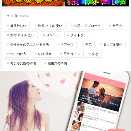
Hot Topicks
彼氏欲しい
渋谷 ネイル 安い
片思い アプローチ
女子力
新宿 ネイル 安い
メンヘラ
ナイトブラ
男性をその気にさせる方法
ペアーズ
色気
タップル誕生
告白の仕方
結婚 後悔
男性 キュン
失恋
モテる女性の特徴
結婚式の準備