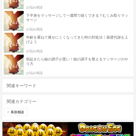
お悩み相談
下半身をマッサージして一週間で細くできる？むくみ取りマッ
サージ
お悩み相談
年齢を重ねて痩せにくくなってきた時の対処法！基礎代謝を上
げよう
お悩み相談
朝起きたら瞼の調子が悪い！瞼の調子を整えるマッサージのや
り方
お悩み相談
関連キーワード
関連カテゴリー
美容相談