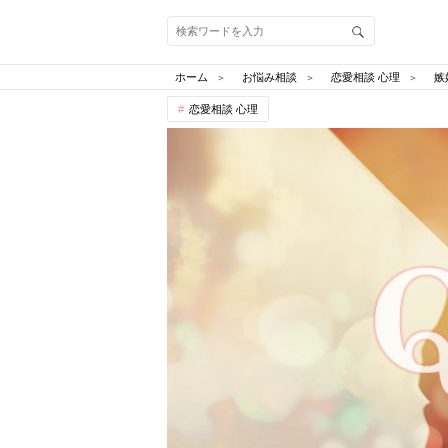
ホーム
お悩み相談
恋愛相談 心理
嫉
恋愛相談 心理