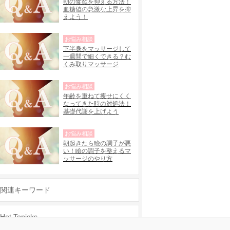
朝の食欲を抑える方法！
血糖値の急激な上昇を抑
えよう！
お悩み相談
下半身をマッサージして
一週間で細くできる？む
くみ取りマッサージ
お悩み相談
年齢を重ねて痩せにくく
なってきた時の対処法！
基礎代謝を上げよう
お悩み相談
朝起きたら瞼の調子が悪
い！瞼の調子を整えるマ
ッサージのやり方
関連キーワード
Hot Topicks