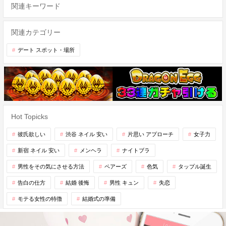
関連キーワード
関連カテゴリー
デート スポット・場所
Hot Topicks
彼氏欲しい
渋谷 ネイル 安い
片思い アプローチ
女子力
新宿 ネイル 安い
メンヘラ
ナイトブラ
男性をその気にさせる方法
ペアーズ
色気
タップル誕生
告白の仕方
結婚 後悔
男性 キュン
失恋
モテる女性の特徴
結婚式の準備