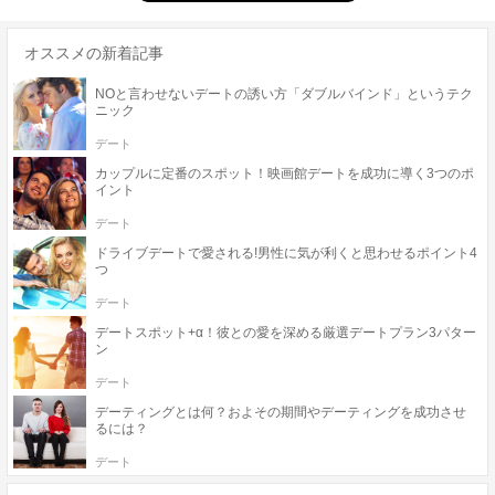
オススメの新着記事
NOと言わせないデートの誘い方「ダブルバインド」というテク
ニック
デート
カップルに定番のスポット！映画館デートを成功に導く3つのポ
イント
デート
ドライブデートで愛される!男性に気が利くと思わせるポイント4
つ
デート
デートスポット+α！彼との愛を深める厳選デートプラン3パター
ン
デート
デーティングとは何？およその期間やデーティングを成功させ
るには？
デート