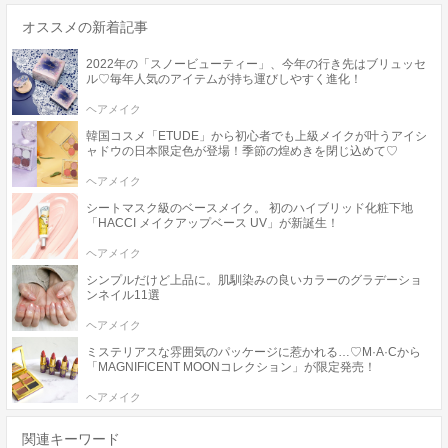
オススメの新着記事
2022年の「スノービューティー」、今年の行き先はブリュッセ
ル♡毎年人気のアイテムが持ち運びしやすく進化！
ヘアメイク
韓国コスメ「ETUDE」から初心者でも上級メイクが叶うアイシ
ャドウの日本限定色が登場！季節の煌めきを閉じ込めて♡
ヘアメイク
シートマスク級のベースメイク。 初のハイブリッド化粧下地
「HACCI メイクアップベース UV」が新誕生！
ヘアメイク
シンプルだけど上品に。肌馴染みの良いカラーのグラデーショ
ンネイル11選
ヘアメイク
ミステリアスな雰囲気のパッケージに惹かれる…♡M·A·Cから
「MAGNIFICENT MOONコレクション」が限定発売！
ヘアメイク
関連キーワード