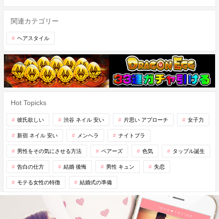
関連カテゴリー
ヘアスタイル
Hot Topicks
彼氏欲しい
渋谷 ネイル 安い
片思い アプローチ
女子力
新宿 ネイル 安い
メンヘラ
ナイトブラ
男性をその気にさせる方法
ペアーズ
色気
タップル誕生
告白の仕方
結婚 後悔
男性 キュン
失恋
モテる女性の特徴
結婚式の準備