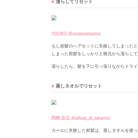
濡らしてリセット
YOUKO @youkosetojima
もし前髪のヘアセットに失敗してしまったと
しまった前髪をしっかりと根元から濡らして
濡らしたら、髪を下に引っ張りながらドライ
蒸しタオルでリセット
岡崎 崇言 @afloat_dl_takanori
カールに失敗した前髪は、蒸しタオルを使っ