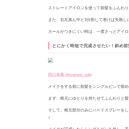
ストレートアイロンを使って前髪をふんわり
また、右左真ん中と3分割して巻けば失敗し
カールがつきにくい時は、一度さっとアイロ
とにかく時短で完成させたい！斜め前
田口幸典 @crarest_yuki
メイクをする前に前髪をシングルピンで留め
まず、根元にゆとりを持たせてふんわりと髪
そして、根元部分のみにハードスプレーをし
♪