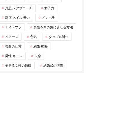
片思い アプローチ
女子力
新宿 ネイル 安い
メンヘラ
ナイトブラ
男性をその気にさせる方法
ペアーズ
色気
タップル誕生
告白の仕方
結婚 後悔
男性 キュン
失恋
モテる女性の特徴
結婚式の準備