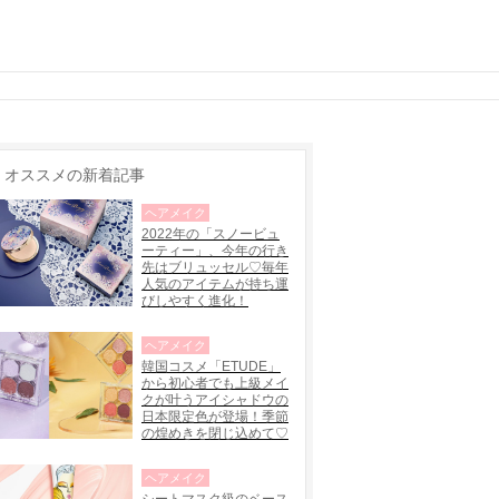
オススメの新着記事
ヘアメイク
2022年の「スノービュ
ーティー」、今年の行き
先はブリュッセル♡毎年
人気のアイテムが持ち運
びしやすく進化！
ヘアメイク
韓国コスメ「ETUDE」
から初心者でも上級メイ
クが叶うアイシャドウの
日本限定色が登場！季節
の煌めきを閉じ込めて♡
ヘアメイク