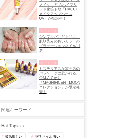
シートマスク級のベース
メイク。 初のハイブリ
ッド化粧下地「HACCI
メイクアップベース
UV」が新誕生！
ヘアメイク
シンプルだけど上品に。
肌馴染みの良いカラーの
グラデーションネイル11
選
ヘアメイク
ミステリアスな雰囲気の
パッケージに惹かれる…
♡M·A·Cから
「MAGNIFICENT MOON
コレクション」が限定発
売！
関連キーワード
Hot Topicks
彼氏欲しい
渋谷 ネイル 安い