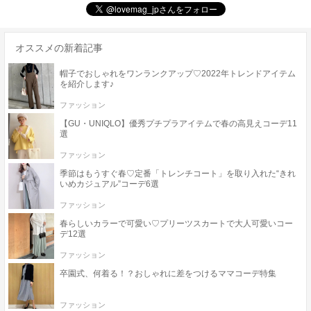
オススメの新着記事
帽子でおしゃれをワンランクアップ♡2022年トレンドアイテム
を紹介します♪
ファッション
【GU・UNIQLO】優秀プチプラアイテムで春の高見えコーデ11
選
ファッション
季節はもうすぐ春♡定番「トレンチコート」を取り入れた“きれ
いめカジュアル”コーデ6選
ファッション
春らしいカラーで可愛い♡プリーツスカートで大人可愛いコー
デ12選
ファッション
卒園式、何着る！？おしゃれに差をつけるママコーデ特集
ファッション