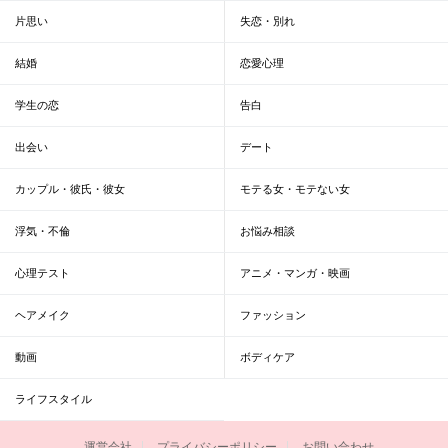
片思い
失恋・別れ
結婚
恋愛心理
学生の恋
告白
出会い
デート
カップル・彼氏・彼女
モテる女・モテない女
浮気・不倫
お悩み相談
心理テスト
アニメ・マンガ・映画
ヘアメイク
ファッション
動画
ボディケア
ライフスタイル
運営会社
プライバシーポリシー
お問い合わせ