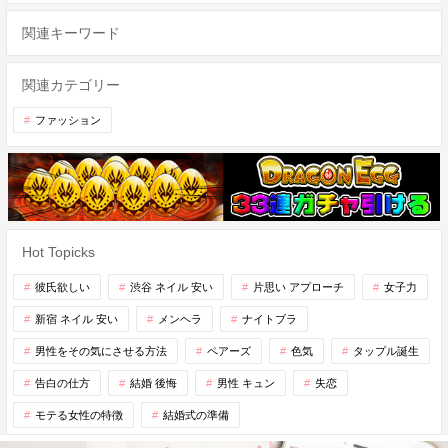
関連キーワード
関連カテゴリー
ファッション
Hot Topicks
彼氏欲しい
渋谷 ネイル 安い
片思い アプローチ
女子力
新宿 ネイル 安い
メンヘラ
ナイトブラ
男性をその気にさせる方法
ペアーズ
色気
タップル誕生
告白の仕方
結婚 後悔
男性 キュン
失恋
モテる女性の特徴
結婚式の準備