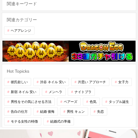
関連キーワード
関連カテゴリー
ヘアアレンジ
Hot Topicks
彼氏欲しい
渋谷 ネイル 安い
片思い アプローチ
女子力
新宿 ネイル 安い
メンヘラ
ナイトブラ
男性をその気にさせる方法
ペアーズ
色気
タップル誕生
告白の仕方
結婚 後悔
男性 キュン
失恋
モテる女性の特徴
結婚式の準備