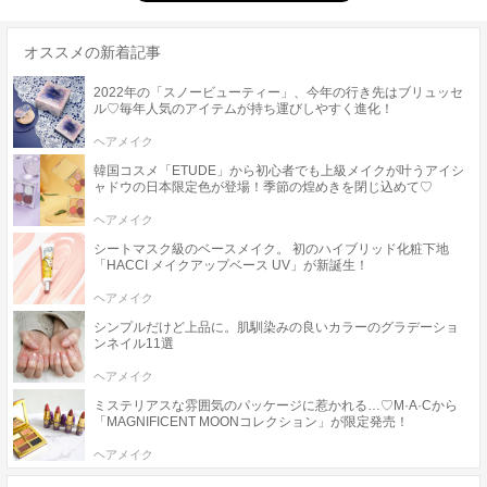
オススメの新着記事
2022年の「スノービューティー」、今年の行き先はブリュッセ
ル♡毎年人気のアイテムが持ち運びしやすく進化！
ヘアメイク
韓国コスメ「ETUDE」から初心者でも上級メイクが叶うアイシ
ャドウの日本限定色が登場！季節の煌めきを閉じ込めて♡
ヘアメイク
シートマスク級のベースメイク。 初のハイブリッド化粧下地
「HACCI メイクアップベース UV」が新誕生！
ヘアメイク
シンプルだけど上品に。肌馴染みの良いカラーのグラデーショ
ンネイル11選
ヘアメイク
ミステリアスな雰囲気のパッケージに惹かれる…♡M·A·Cから
「MAGNIFICENT MOONコレクション」が限定発売！
ヘアメイク