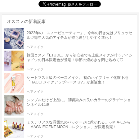
オススメの新着記事
2022年の「スノービューティー」、今年の行き先はブリュッセ
ル♡毎年人気のアイテムが持ち運びしやすく進化！
ヘアメイク
韓国コスメ「ETUDE」から初心者でも上級メイクが叶うアイシ
ャドウの日本限定色が登場！季節の煌めきを閉じ込めて♡
ヘアメイク
シートマスク級のベースメイク。 初のハイブリッド化粧下地
「HACCI メイクアップベース UV」が新誕生！
ヘアメイク
シンプルだけど上品に。肌馴染みの良いカラーのグラデーショ
ンネイル11選
ヘアメイク
ミステリアスな雰囲気のパッケージに惹かれる…♡M·A·Cから
「MAGNIFICENT MOONコレクション」が限定発売！
ヘアメイク