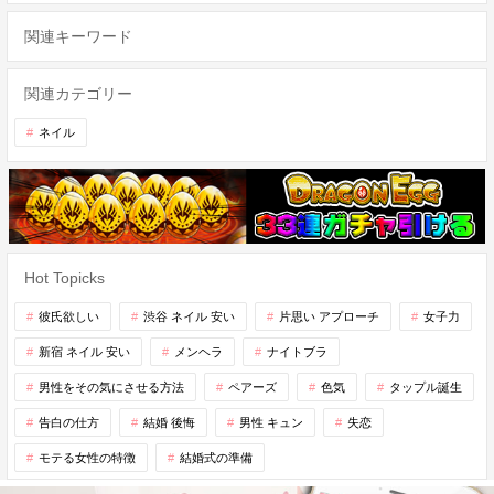
関連キーワード
関連カテゴリー
ネイル
Hot Topicks
彼氏欲しい
渋谷 ネイル 安い
片思い アプローチ
女子力
新宿 ネイル 安い
メンヘラ
ナイトブラ
男性をその気にさせる方法
ペアーズ
色気
タップル誕生
告白の仕方
結婚 後悔
男性 キュン
失恋
モテる女性の特徴
結婚式の準備