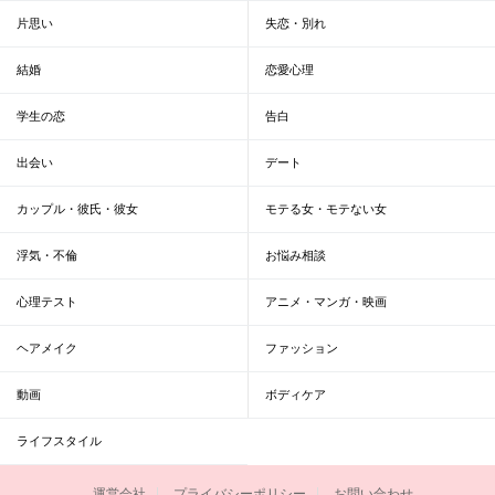
片思い
失恋・別れ
結婚
恋愛心理
学生の恋
告白
出会い
デート
カップル・彼氏・彼女
モテる女・モテない女
浮気・不倫
お悩み相談
心理テスト
アニメ・マンガ・映画
ヘアメイク
ファッション
動画
ボディケア
ライフスタイル
運営会社
プライバシーポリシー
お問い合わせ