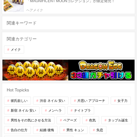
「MAGNIFICENT MOONコレクション」が限定発売！
ヘアメイク
関連キーワード
関連カテゴリー
メイク
Hot Topicks
彼氏欲しい
渋谷 ネイル 安い
片思い アプローチ
女子力
新宿 ネイル 安い
メンヘラ
ナイトブラ
男性をその気にさせる方法
ペアーズ
色気
タップル誕生
告白の仕方
結婚 後悔
男性 キュン
失恋