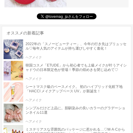
オススメの新着記事
2022年の「スノービューティー」、今年の行き先はブリュッセ
ル♡毎年人気のアイテムが持ち運びしやすく進化！
ヘアメイク
韓国コスメ「ETUDE」から初心者でも上級メイクが叶うアイシ
ャドウの日本限定色が登場！季節の煌めきを閉じ込めて♡
ヘアメイク
シートマスク級のベースメイク。 初のハイブリッド化粧下地
「HACCI メイクアップベース UV」が新誕生！
ヘアメイク
シンプルだけど上品に。肌馴染みの良いカラーのグラデーショ
ンネイル11選
ヘアメイク
ミステリアスな雰囲気のパッケージに惹かれる…♡M·A·Cから