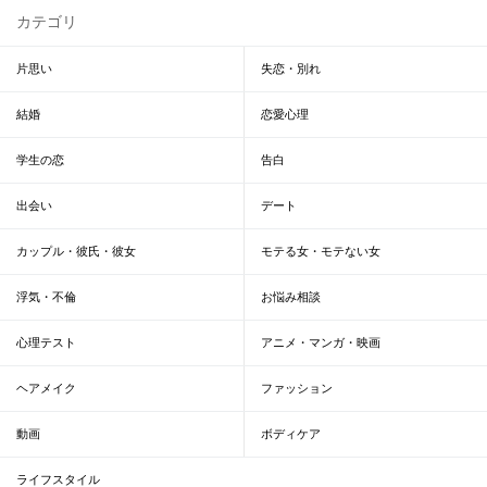
カテゴリ
片思い
失恋・別れ
結婚
恋愛心理
学生の恋
告白
出会い
デート
カップル・彼氏・彼女
モテる女・モテない女
浮気・不倫
お悩み相談
心理テスト
アニメ・マンガ・映画
ヘアメイク
ファッション
動画
ボディケア
ライフスタイル