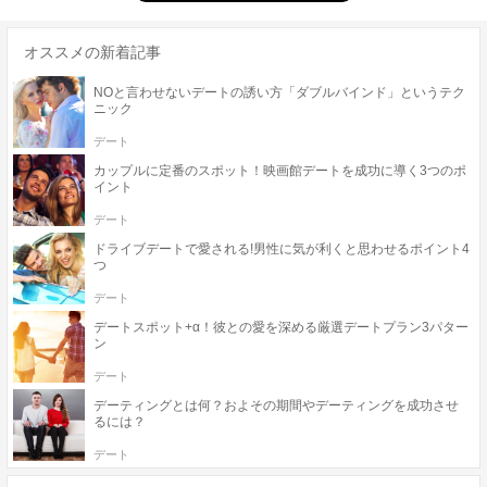
オススメの新着記事
NOと言わせないデートの誘い方「ダブルバインド」というテク
ニック
デート
カップルに定番のスポット！映画館デートを成功に導く3つのポ
イント
デート
ドライブデートで愛される!男性に気が利くと思わせるポイント4
つ
デート
デートスポット+α！彼との愛を深める厳選デートプラン3パター
ン
デート
デーティングとは何？およその期間やデーティングを成功させ
るには？
デート