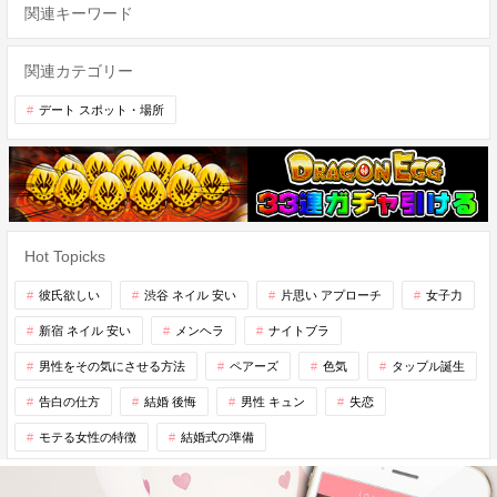
関連キーワード
関連カテゴリー
デート スポット・場所
Hot Topicks
彼氏欲しい
渋谷 ネイル 安い
片思い アプローチ
女子力
新宿 ネイル 安い
メンヘラ
ナイトブラ
男性をその気にさせる方法
ペアーズ
色気
タップル誕生
告白の仕方
結婚 後悔
男性 キュン
失恋
モテる女性の特徴
結婚式の準備