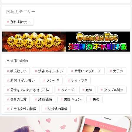
関連カテゴリー
別れ 別れたい
Hot Topicks
彼氏欲しい
渋谷 ネイル 安い
片思い アプローチ
女子力
新宿 ネイル 安い
メンヘラ
ナイトブラ
男性をその気にさせる方法
ペアーズ
色気
タップル誕生
告白の仕方
結婚 後悔
男性 キュン
失恋
モテる女性の特徴
結婚式の準備