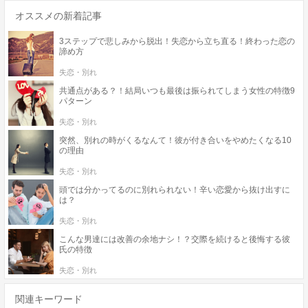
オススメの新着記事
3ステップで悲しみから脱出！失恋から立ち直る！終わった恋の
諦め方
失恋・別れ
共通点がある？！結局いつも最後は振られてしまう女性の特徴9
パターン
失恋・別れ
突然、別れの時がくるなんて！彼が付き合いをやめたくなる10
の理由
失恋・別れ
頭では分かってるのに別れられない！辛い恋愛から抜け出すに
は？
失恋・別れ
こんな男達には改善の余地ナシ！？交際を続けると後悔する彼
氏の特徴
失恋・別れ
関連キーワード