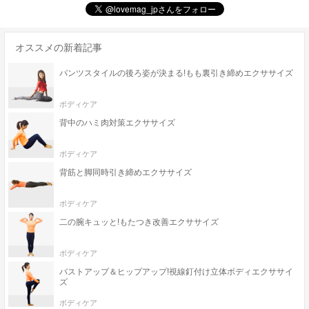
オススメの新着記事
パンツスタイルの後ろ姿が決まる!もも裏引き締めエクササイズ
ボディケア
背中のハミ肉対策エクササイズ
ボディケア
背筋と脚同時引き締めエクササイズ
ボディケア
二の腕キュッと!もたつき改善エクササイズ
ボディケア
バストアップ＆ヒップアップ!視線釘付け立体ボディエクササイ
ズ
ボディケア