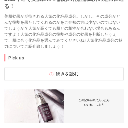
る！
美肌効果が期待される人気の化粧品成分。しかし、その成分がど
んな役割を果たしてくれるのかをご存知の方は少ないのではない
でしょうか？人気が高くても肌との相性が合わない場合もあるん
ですよ！人気の化粧品成分の役割や成分の効果を判断したうえ
で、肌に合う化粧品を選んでみてくださいね♪人気化粧品成分の魅
力についてご紹介致しましょう！
Pick up
続きを読む
この記事が気に入ったら
いいね！しよう