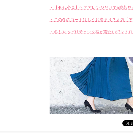
・【40代必見】ヘアアレンジだけで5歳若見
・この冬のコートはもうお決まり？人気「ア
・冬もやっぱりチェック柄が着たい♡レトロ