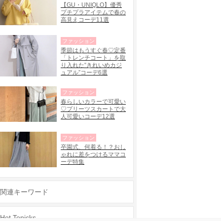
【GU・UNIQLO】優秀
プチプラアイテムで春の
高見えコーデ11選
ファッション
季節はもうすぐ春♡定番
「トレンチコート」を取
り入れた“きれいめカジ
ュアル”コーデ6選
ファッション
春らしいカラーで可愛い
♡プリーツスカートで大
人可愛いコーデ12選
ファッション
卒園式、何着る！？おし
ゃれに差をつけるママコ
ーデ特集
関連キーワード
Hot Topicks