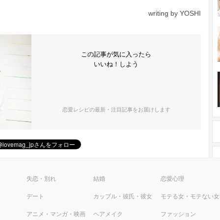
writing by YOSHI
この記事が気に入ったら
いいね！しよう
恋愛レシピの最新・注目記事をお届けします
ピ
失恋・別れ
結婚
恋愛心理
デート
カップル・彼氏・彼女
モテる女・モテない女
アニメ・マンガ・映画
ヘアメイク
ファッション