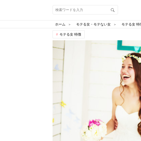
ホーム
モテる女・モテない女
モテる女 特
モテる女 特徴