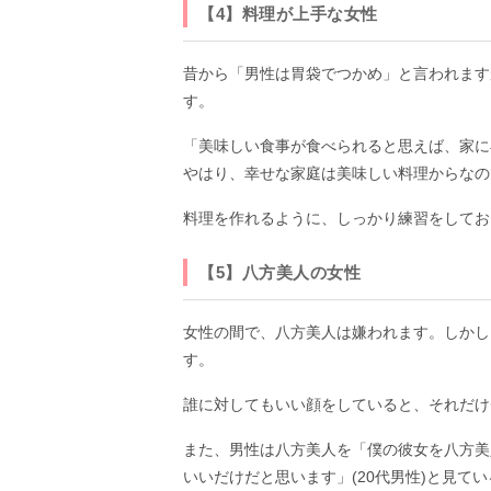
【4】料理が上手な女性
昔から「男性は胃袋でつかめ」と言われます
す。
「美味しい食事が食べられると思えば、家に
やはり、幸せな家庭は美味しい料理からなの
料理を作れるように、しっかり練習をしてお
【5】八方美人の女性
女性の間で、八方美人は嫌われます。しかし
す。
誰に対してもいい顔をしていると、それだけ
また、男性は八方美人を「僕の彼女を八方美
いいだけだと思います」(20代男性)と見て