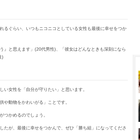
れるぐらい、いつもニコニコとしている女性も最後に幸せをつか
う』と思えます」(20代男性)、「彼女はどんなときも深刻になら
)
しい女性を「自分が守りたい」と思います。
供や動物をかわいがる」ことです。
がつかめるのでしょう。
したが、最後に幸せをつかんで、ぜひ「勝ち組」になってくださ