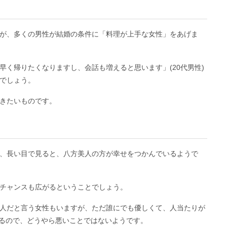
が、多くの男性が結婚の条件に「料理が上手な女性」をあげま
早く帰りたくなりますし、会話も増えると思います」(20代男性)
でしょう。
きたいものです。
、長い目で見ると、八方美人の方が幸せをつかんでいるようで
チャンスも広がるということでしょう。
人だと言う女性もいますが、ただ誰にでも優しくて、人当たりが
いるので、どうやら悪いことではないようです。