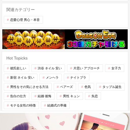
関連カテゴリー
恋愛心理 男心・本音
Hot Topicks
彼氏欲しい
渋谷 ネイル 安い
片思い アプローチ
女子力
新宿 ネイル 安い
メンヘラ
ナイトブラ
男性をその気にさせる方法
ペアーズ
色気
タップル誕生
告白の仕方
結婚 後悔
男性 キュン
失恋
モテる女性の特徴
結婚式の準備