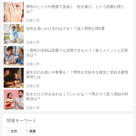
男性のしぐさや態度で見抜く「好き避け」という恋愛心理と
は？
恋愛心理
女性を追いかけるのはナゼ！？追う男性心理5選
恋愛心理
一貫性の法則は恋愛でも活用できちゃう！使うメリットと注意
点は？
恋愛心理
誕生日のお祝いや食事も！？男性が大好きな彼女に求める愛情
表現とは
恋愛心理
好きだけど付き合わなくていいかな！？男がそう思う理由や対
処法は？
恋愛心理
関連キーワード
女性
興奮