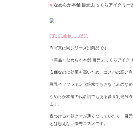
なめらか本舗 目元ふっくらアイクリー
♡Rie♡ @rie____0628
※写真は同シリーズ別商品です
〈商品〉なめらか本舗 目元ふっくらアイクリ
安価なのに効果も高いため、コスパの高い商
豆乳イソフラボン化粧水でもおなじみのなめ
なめらか本舗の代名詞でもある多豆乳発酵液
ます。
夜つけると朝クマが薄くなっていたり、目元
とは思えない優秀コスメです。