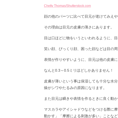
Chetty Thomas/Shutterstock.com
顔の他のパーツに比べて目元が老けてみえや
その理由は目元の皮膚の薄さにあります。
目は口ほどに物をいうといわれるように、目
笑い顔、びっくり顔、困った顔などは目の周
表情が作りやすいように、目元は他の皮膚に
なんと0.3～0.5ミリほどしかありません！
皮膚が薄いという事は保湿しても十分な水分
燥がシワやたるみの原因になります。
また目元は瞬きや表情を作るときに良く動か
マスカラやアイシャドウなどをつける際に摩
動かす」「摩擦による刺激が多い」ことなど