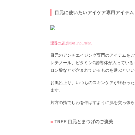
目元に使いたいアイケア専用アイテム
理香の店 @rika_no_mise
目元のアンチエイジング専門のアイテムをご
レチノール、ビタミンC誘導体が入っている
ロン酸などが含まれているものを選ぶといい
お風呂上り、いつものスキンケアが終わった
ます。
片方の指でしわを伸ばすように肌を突っ張ら
TREE 目元とまつげのご褒美