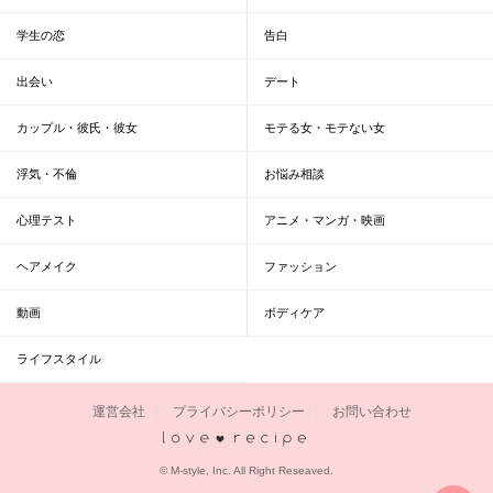
学生の恋
告白
出会い
デート
カップル・彼氏・彼女
モテる女・モテない女
浮気・不倫
お悩み相談
心理テスト
アニメ・マンガ・映画
ヘアメイク
ファッション
動画
ボディケア
ライフスタイル
運営会社
プライバシーポリシー
お問い合わせ
恋愛レシピ
© M-style, Inc. All Right Reseaved.