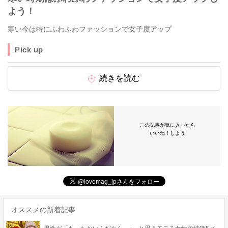
よう！
寒い今は特にふわふわファッションで女子度アップ
Pick up
続きを読む
この記事が気に入ったら
いいね！しよう
オススメの新着記事