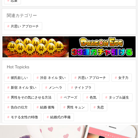
恋愛
関連カテゴリー
片思い アプローチ
Hot Topicks
彼氏欲しい
渋谷 ネイル 安い
片思い アプローチ
女子力
新宿 ネイル 安い
メンヘラ
ナイトブラ
男性をその気にさせる方法
ペアーズ
色気
タップル誕生
告白の仕方
結婚 後悔
男性 キュン
失恋
モテる女性の特徴
結婚式の準備