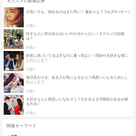
オススメの新着記事
片思いでも、諦めるのはまだ早い！ 脈ありなフラれ方5パターン
片思い
好きな人に何を話せばいいのか分からない！オススメの話題
は？
片思い
好意に気づいてるはずなのに素っ気ない！理由や大好きな彼に
したいこと♡
片思い
毎日見かける、ある人が気になるなら？両思いになるためにし
たいこと♡
片思い
大好きな人と両思いになれそう？付き合える可能性があるか探
る方法！
片思い
関連キーワード