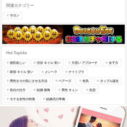
関連カテゴリー
サロン
Hot Topicks
彼氏欲しい
渋谷 ネイル 安い
片思い アプローチ
女子力
新宿 ネイル 安い
メンヘラ
ナイトブラ
男性をその気にさせる方法
ペアーズ
色気
タップル誕生
告白の仕方
結婚 後悔
男性 キュン
失恋
モテる女性の特徴
結婚式の準備