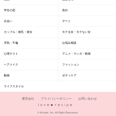
学生の恋
告白
出会い
デート
カップル・彼氏・彼女
モテる女・モテない女
浮気・不倫
お悩み相談
心理テスト
アニメ・マンガ・映画
ヘアメイク
ファッション
動画
ボディケア
ライフスタイル
運営会社
プライバシーポリシー
お問い合わせ
恋愛レシピ
© M-style, Inc. All Right Reseaved.