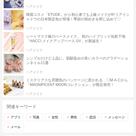
ヘアメイク
韓国コスメ「ETUDE」から初心者でも上級メイクが叶うアイシ
ャドウの日本限定色が登場！季節の煌めきを閉じ込めて♡
ヘアメイク
シートマスク級のベースメイク。 初のハイブリッド化粧下地
「HACCI メイクアップベース UV」が新誕生！
ヘアメイク
シンプルだけど上品に。肌馴染みの良いカラーのグラデーショ
ンネイル11選
ヘアメイク
ミステリアスな雰囲気のパッケージに惹かれる…♡M·A·Cから
「MAGNIFICENT MOONコレクション」が限定発売！
ヘアメイク
関連キーワード
アプリ
写真
女性
男性
恋活
メッセージ
メール