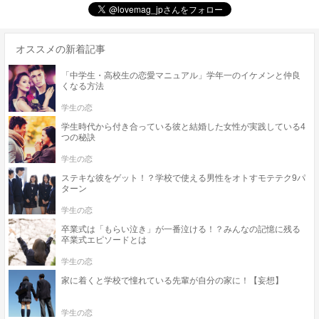
オススメの新着記事
「中学生・高校生の恋愛マニュアル」学年一のイケメンと仲良
くなる方法
学生の恋
学生時代から付き合っている彼と結婚した女性が実践している4
つの秘訣
学生の恋
ステキな彼をゲット！？学校で使える男性をオトすモテテク9パ
ターン
学生の恋
卒業式は「もらい泣き」が一番泣ける！？みんなの記憶に残る
卒業式エピソードとは
学生の恋
家に着くと学校で憧れている先輩が自分の家に！【妄想】
学生の恋