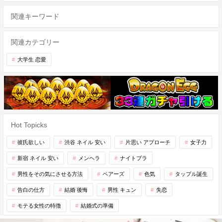
関連キーワード
関連カテゴリー
大学生 恋愛
Hot Topicks
彼氏欲しい
渋谷 ネイル 安い
片思い アプローチ
女子力
新宿 ネイル 安い
メンヘラ
ナイトブラ
男性をその気にさせる方法
ペアーズ
色気
タップル誕生
告白の仕方
結婚 後悔
男性 キュン
失恋
モテる女性の特徴
結婚式の準備