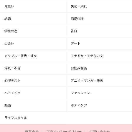
片思い
失恋・別れ
結婚
恋愛心理
学生の恋
告白
出会い
デート
カップル・彼氏・彼女
モテる女・モテない女
浮気・不倫
お悩み相談
心理テスト
アニメ・マンガ・映画
ヘアメイク
ファッション
動画
ボディケア
ライフスタイル
運営会社
プライバシーポリシー
お問い合わせ