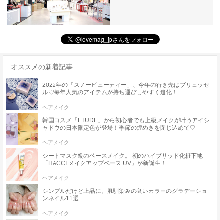
オススメの新着記事
2022年の「スノービューティー」、今年の行き先はブリュッセ
ル♡毎年人気のアイテムが持ち運びしやすく進化！
ヘアメイク
韓国コスメ「ETUDE」から初心者でも上級メイクが叶うアイシ
ャドウの日本限定色が登場！季節の煌めきを閉じ込めて♡
ヘアメイク
シートマスク級のベースメイク。 初のハイブリッド化粧下地
「HACCI メイクアップベース UV」が新誕生！
ヘアメイク
シンプルだけど上品に。肌馴染みの良いカラーのグラデーショ
ンネイル11選
ヘアメイク