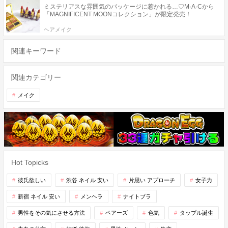
ミステリアスな雰囲気のパッケージに惹かれる…♡M·A·Cから
「MAGNIFICENT MOONコレクション」が限定発売！
ヘアメイク
関連キーワード
関連カテゴリー
メイク
Hot Topicks
彼氏欲しい
渋谷 ネイル 安い
片思い アプローチ
女子力
新宿 ネイル 安い
メンヘラ
ナイトブラ
男性をその気にさせる方法
ペアーズ
色気
タップル誕生