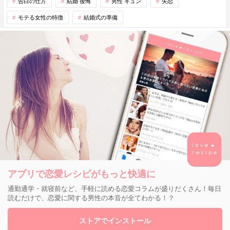
告白の仕方
結婚 後悔
男性 キュン
失恋
モテる女性の特徴
結婚式の準備
アプリで恋愛レシピがもっと快適に
通勤通学・就寝前など、手軽に読める恋愛コラムが盛りだくさん！毎日
読むだけで、恋愛に関する男性の本音が全てわかる！？
ストアでインストール