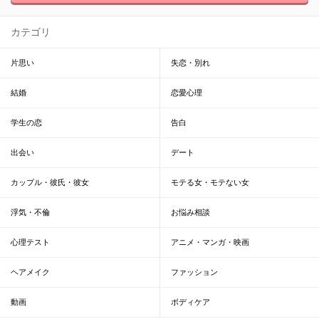
カテゴリ
片思い
失恋・別れ
結婚
恋愛心理
学生の恋
告白
出会い
デート
カップル・彼氏・彼女
モテる女・モテない女
浮気・不倫
お悩み相談
心理テスト
アニメ・マンガ・映画
ヘアメイク
ファッション
動画
ボディケア