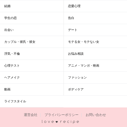
結婚
恋愛心理
学生の恋
告白
出会い
デート
カップル・彼氏・彼女
モテる女・モテない女
浮気・不倫
お悩み相談
心理テスト
アニメ・マンガ・映画
ヘアメイク
ファッション
動画
ボディケア
ライフスタイル
運営会社
プライバシーポリシー
お問い合わせ
恋愛レシピ