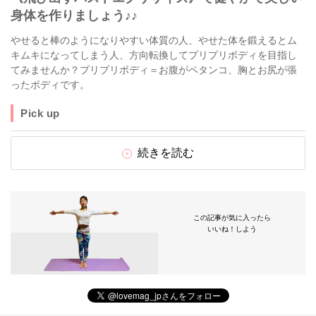
身体を作りましょう♪♪
やせると棒のようになりやすい体質の人、やせた体を鍛えるとム
キムキになってしまう人、方向転換してプリプリボディを目指し
てみませんか？プリプリボディ＝お腹がペタンコ、胸とお尻が張
ったボディです。
Pick up
続きを読む
この記事が気に入ったら
いいね！しよう