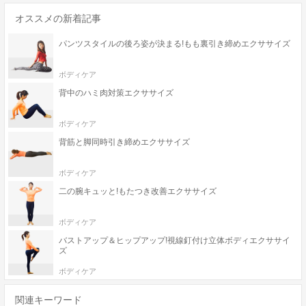
オススメの新着記事
パンツスタイルの後ろ姿が決まる!もも裏引き締めエクササイズ
ボディケア
背中のハミ肉対策エクササイズ
ボディケア
背筋と脚同時引き締めエクササイズ
ボディケア
二の腕キュッと!もたつき改善エクササイズ
ボディケア
バストアップ＆ヒップアップ!視線釘付け立体ボディエクササイ
ズ
ボディケア
関連キーワード