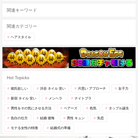
関連キーワード
関連カテゴリー
ヘアスタイル
Hot Topicks
彼氏欲しい
渋谷 ネイル 安い
片思い アプローチ
女子力
新宿 ネイル 安い
メンヘラ
ナイトブラ
男性をその気にさせる方法
ペアーズ
色気
タップル誕生
告白の仕方
結婚 後悔
男性 キュン
失恋
モテる女性の特徴
結婚式の準備