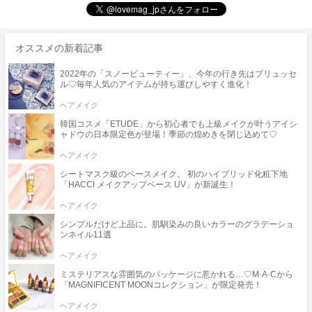
オススメの新着記事
2022年の「スノービューティー」、今年の行き先はブリュッセ
ル♡毎年人気のアイテムが持ち運びしやすく進化！
ヘアメイク
韓国コスメ「ETUDE」から初心者でも上級メイクが叶うアイシ
ャドウの日本限定色が登場！季節の煌めきを閉じ込めて♡
ヘアメイク
シートマスク級のベースメイク。 初のハイブリッド化粧下地
「HACCI メイクアップベース UV」が新誕生！
ヘアメイク
シンプルだけど上品に。肌馴染みの良いカラーのグラデーショ
ンネイル11選
ヘアメイク
ミステリアスな雰囲気のパッケージに惹かれる…♡M·A·Cから
「MAGNIFICENT MOONコレクション」が限定発売！
ヘアメイク