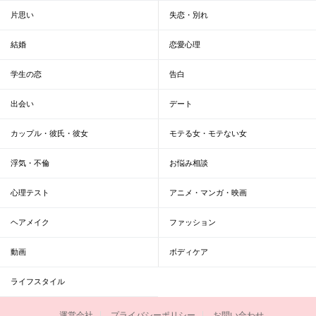
片思い
失恋・別れ
結婚
恋愛心理
学生の恋
告白
出会い
デート
カップル・彼氏・彼女
モテる女・モテない女
浮気・不倫
お悩み相談
心理テスト
アニメ・マンガ・映画
ヘアメイク
ファッション
動画
ボディケア
ライフスタイル
運営会社
プライバシーポリシー
お問い合わせ