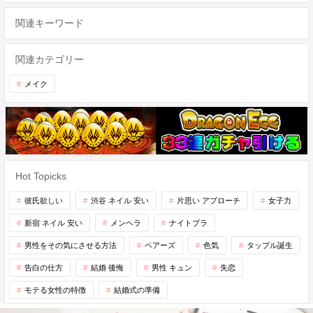
関連キーワード
関連カテゴリー
メイク
Hot Topicks
彼氏欲しい
渋谷 ネイル 安い
片思い アプローチ
女子力
新宿 ネイル 安い
メンヘラ
ナイトブラ
男性をその気にさせる方法
ペアーズ
色気
タップル誕生
告白の仕方
結婚 後悔
男性 キュン
失恋
モテる女性の特徴
結婚式の準備