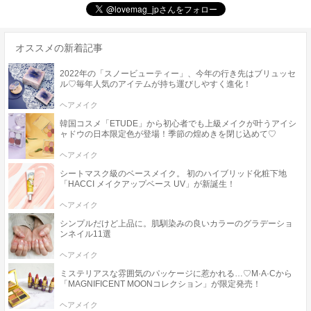
オススメの新着記事
2022年の「スノービューティー」、今年の行き先はブリュッセ
ル♡毎年人気のアイテムが持ち運びしやすく進化！
ヘアメイク
韓国コスメ「ETUDE」から初心者でも上級メイクが叶うアイシ
ャドウの日本限定色が登場！季節の煌めきを閉じ込めて♡
ヘアメイク
シートマスク級のベースメイク。 初のハイブリッド化粧下地
「HACCI メイクアップベース UV」が新誕生！
ヘアメイク
シンプルだけど上品に。肌馴染みの良いカラーのグラデーショ
ンネイル11選
ヘアメイク
ミステリアスな雰囲気のパッケージに惹かれる…♡M·A·Cから
「MAGNIFICENT MOONコレクション」が限定発売！
ヘアメイク