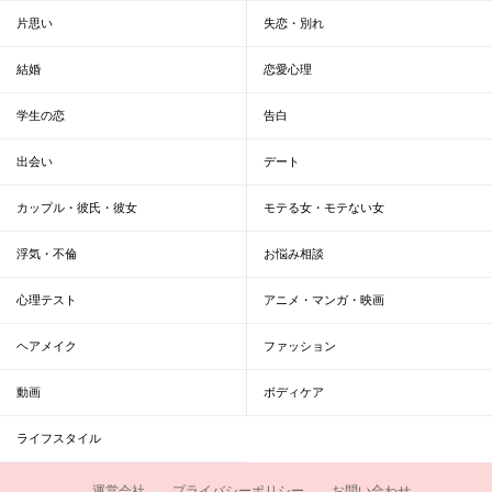
片思い
失恋・別れ
結婚
恋愛心理
学生の恋
告白
出会い
デート
カップル・彼氏・彼女
モテる女・モテない女
浮気・不倫
お悩み相談
心理テスト
アニメ・マンガ・映画
ヘアメイク
ファッション
動画
ボディケア
ライフスタイル
運営会社
プライバシーポリシー
お問い合わせ