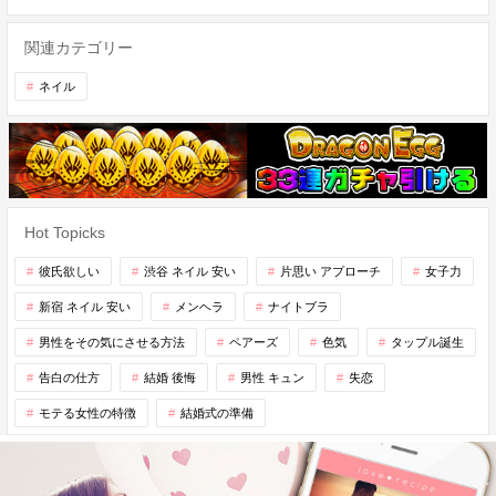
関連カテゴリー
ネイル
Hot Topicks
彼氏欲しい
渋谷 ネイル 安い
片思い アプローチ
女子力
新宿 ネイル 安い
メンヘラ
ナイトブラ
男性をその気にさせる方法
ペアーズ
色気
タップル誕生
告白の仕方
結婚 後悔
男性 キュン
失恋
モテる女性の特徴
結婚式の準備