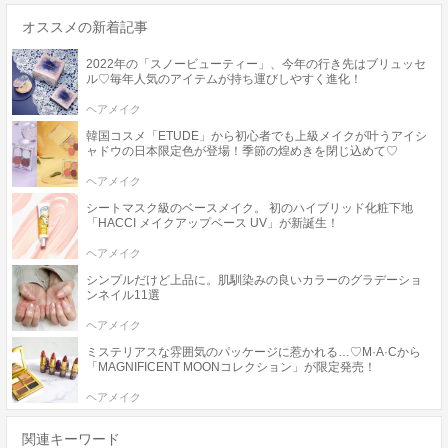
オススメの新着記事
2022年の「スノービューティー」、今年の行き先はブリュッセ
ル♡毎年人気のアイテムが持ち運びしやすく進化！
ヘアメイク
韓国コスメ「ETUDE」から初心者でも上級メイクが叶うアイシ
ャドウの日本限定色が登場！季節の煌めきを閉じ込めて♡
ヘアメイク
シートマスク級のベースメイク。 初のハイブリッド化粧下地
「HACCI メイクアップベース UV」が新誕生！
ヘアメイク
シンプルだけど上品に。肌馴染みの良いカラーのグラデーショ
ンネイル11選
ヘアメイク
ミステリアスな雰囲気のパッケージに惹かれる…♡M·A·Cから
「MAGNIFICENT MOONコレクション」が限定発売！
ヘアメイク
関連キーワード