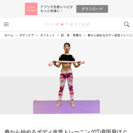
メニュー
恋愛レシピ
ホーム
ボディケア
ダイエット
顔・首・肩痩せ
春から始めるボディ改造トレーニ
春から始めるボディ改造トレーニング①肩甲骨ほぐ